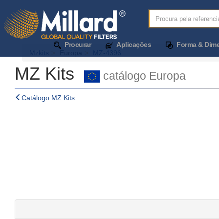
Procurar
Aplicações
Forma & Dim
Mzkits
Europa
MZ-4396
MZ Kits
catálogo Europa
Catálogo MZ Kits