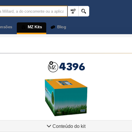
ensões
MZ Kits
Blog
4396
Conteúdo do kit