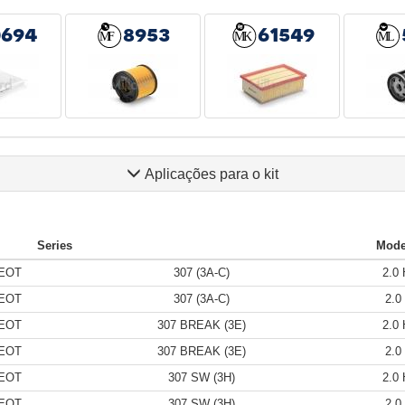
0694
8953
61549
Aplicações para o kit
Series
Mode
EOT
307 (3A-C)
2.0 
EOT
307 (3A-C)
2.0
EOT
307 BREAK (3E)
2.0 
EOT
307 BREAK (3E)
2.0
EOT
307 SW (3H)
2.0 
EOT
307 SW (3H)
2.0