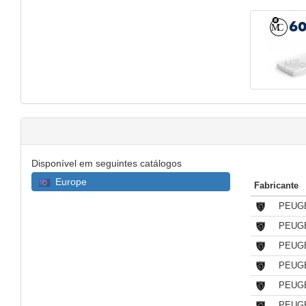
6
Disponível em seguintes catálogos
Europe
Fabricante
PEUG
PEUG
PEUG
PEUG
PEUG
PEUG