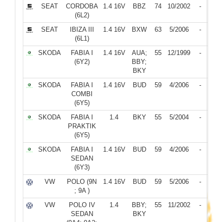
SEAT
CORDOBA
1.4 16V
BBZ
74
10/2002
-
(6L2)
SEAT
IBIZA III
1.4 16V
BXW
63
5/2006
-
(6L1)
SKODA
FABIA I
1.4 16V
AUA;
55
12/1999
-
(6Y2)
BBY;
BKY
SKODA
FABIA I
1.4 16V
BUD
59
4/2006
-
COMBI
(6Y5)
SKODA
FABIA I
1.4
BKY
55
5/2004
-
PRAKTIK
(6Y5)
SKODA
FABIA I
1.4 16V
BUD
59
4/2006
-
SEDAN
(6Y3)
VW
POLO (9N
1.4 16V
BUD
59
5/2006
-
; 9A )
VW
POLO IV
1.4
BBY;
55
11/2002
-
SEDAN
BKY