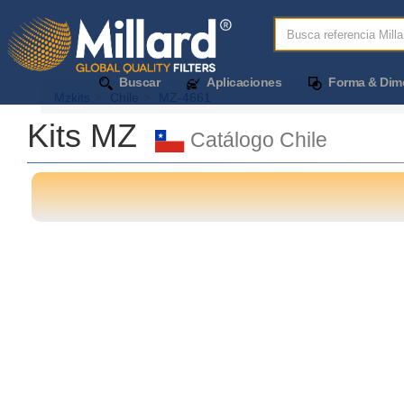
Buscar
Aplicaciones
Forma & Dim
Mzkits
Chile
MZ-4661
Kits MZ
Catálogo Chile